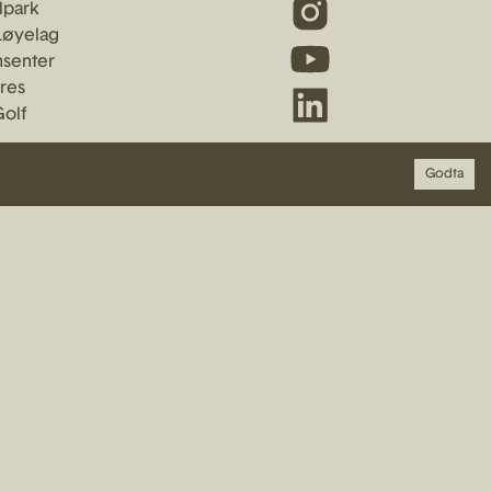
llpark
Løyelag
nsenter
dres
Golf
Godta