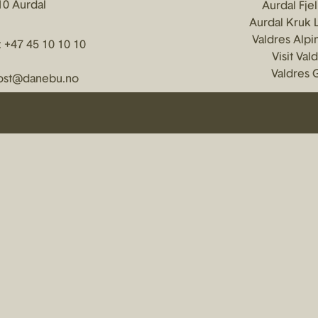
10 Aurdal
Aurdal Fje
Aurdal Kruk 
Valdres Alpi
:
+47 45 10 10 10
Visit Val
Valdres 
ost@danebu.no
copyright ©
2026
Danebu Kongsgaard AS
Bygget og drevet av
BeeDigital AS