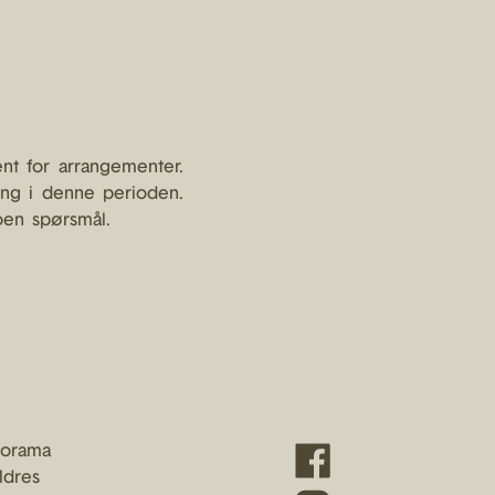
nt for arrangementer.
ting i denne perioden.
oen spørsmål.
norama
aldres