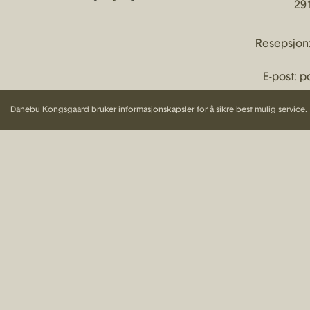
29
Resepsjon
E-post:
p
Danebu Kongsgaard bruker informasjonskapsler for å sikre best mulig service.