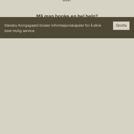
Må man booke en hel helg?
Vi spesialiserer oss på selskap som har hele
Danebu Kongsgaard bruker informasjonskapsler for å sikre
Godta
hotellet over en hel helg. Dersom du ønsker en
best mulig service.
mindre feiring, kan dette bookes i ferier.