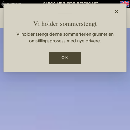
KLIKK HER FOR BOOKING
×
Vi holder sommerstengt
Konferanse
Aktiviteter
Vi holder stengt denne sommerferien grunnet en
omstillingsprosess med nye drivere.
Bryllup
Om Oss
Selskap
Nyheter
OK