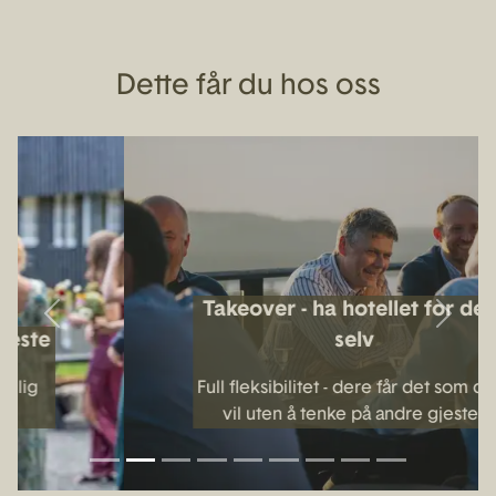
Dette får du hos oss
Takeover - ha hotellet for dere
Previous
Next
selv
Full fleksibilitet - dere får det som dere
vil uten å tenke på andre gjester.