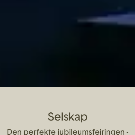
Selskap
Den perfekte jubileumsfeiringen -