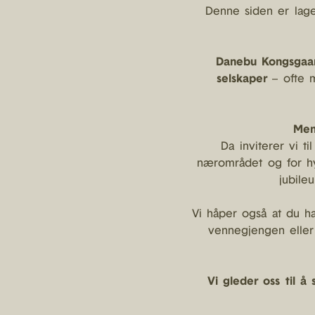
Denne siden er lage
Danebu Kongsgaard
selskaper
– ofte 
Men
Da inviterer vi t
nærområdet og for hy
jubile
Vi håper også at du h
vennegjengen eller
Vi gleder oss til å