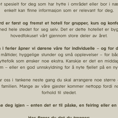
t spesielt for deg som har hytte i området eller bor i nær
enkelt kan finne informasjon som er relevant for deg.
 er først og fremst et hotell for grupper, kurs og konfe
med hele stedet for seg selv. Det er dette hotellet er byg
hovedfokuset vårt gjennom store deler av året.
 i ferier åpner vi dørene våre for individuelle – og for d
il måltider, hyggelige stunder og små opplevelser – for b
ttefolk som ønsker noe ekstra. Kanskje er det en middag 
um – eller en god unnskyldning for å nyte fjellet på en n
ar oss i tankene neste gang du skal arrangere noe større
 familien. Mange av våre gjester kommer nettopp fordi no
forhold til stedet.
 se deg igjen – enten det er til påske, en feiring eller en