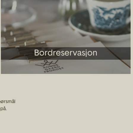
Bordreservasjon
pørsmål
 på.