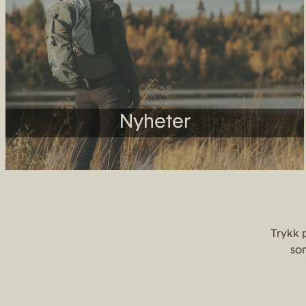
Nyheter
Trykk 
som