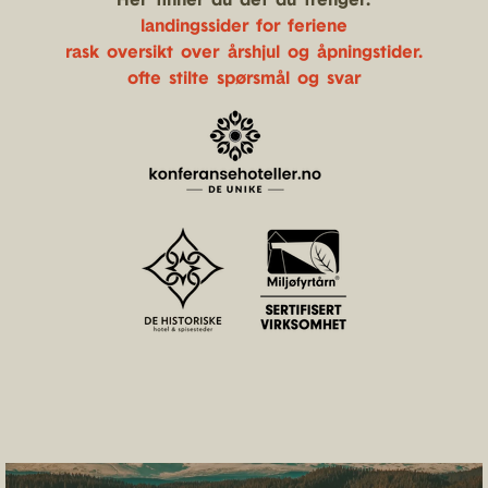
Her finner du det du trenger:
landingssider for feriene
rask oversikt over årshjul og åpningstider.
ofte stilte spørsmål og svar