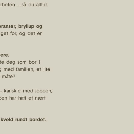
heten – så du alltid
ranser, bryllup og
get for, og det er
ere.
åde deg som bor i
med familien, et lite
y måte?
 – kanskje med jobben,
en har hatt et nært
 kveld rundt bordet.